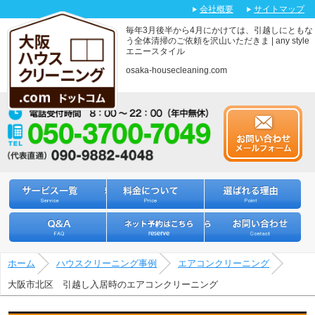
会社概要
サイトマップ
毎年3月後半から4月にかけては、引越しにともな
う全体清掃のご依頼を沢山いただきま | any style
エニースタイル
osaka-housecleaning.com
サービス一覧
料金について
選ばれる理由
Q&A
ネット予約はこちら
お問い合わせ
ホーム
ハウスクリーニング事例
エアコンクリーニング
大阪市北区 引越し入居時のエアコンクリーニング