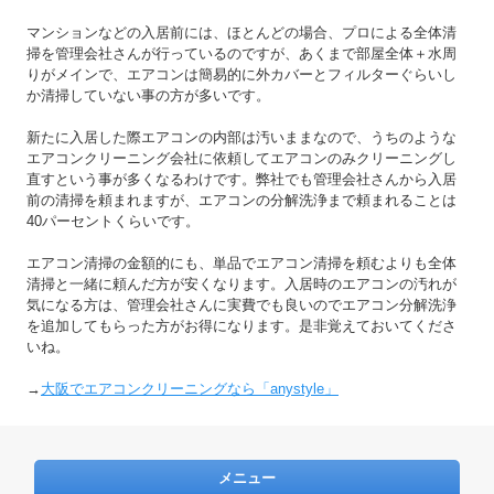
マンションなどの入居前には、ほとんどの場合、プロによる全体清
掃を管理会社さんが行っているのですが、あくまで部屋全体＋水周
りがメインで、エアコンは簡易的に外カバーとフィルターぐらいし
か清掃していない事の方が多いです。
新たに入居した際エアコンの内部は汚いままなので、うちのような
エアコンクリーニング会社に依頼してエアコンのみクリーニングし
直すという事が多くなるわけです。弊社でも管理会社さんから入居
前の清掃を頼まれますが、エアコンの分解洗浄まで頼まれることは
40パーセントくらいです。
エアコン清掃の金額的にも、単品でエアコン清掃を頼むよりも全体
清掃と一緒に頼んだ方が安くなります。入居時のエアコンの汚れが
気になる方は、管理会社さんに実費でも良いのでエアコン分解洗浄
を追加してもらった方がお得になります。是非覚えておいてくださ
いね。
→
大阪でエアコンクリーニングなら「anystyle」
メニュー