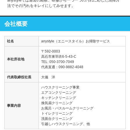
anystyleでは過去の経験、研修から一つ一つの汚れに応じた清掃方
法でその汚れをキレイにしてみせます。
会社概要
社名
anystyle（エニースタイル）お掃除サービス
〒592-0003
高石市東羽衣6-5-43-C
本社所在地
TEL: 050-3700-7049
代表直通：090-9882-4048
代表取締役社長
大儀 洋
ハウスクリーニング事業
エアコンクリーニング
キッチンクリーニング
換気扇クリーニング
事業内容
お風呂・バスルームクリーニング
トイレクリーニング
洗面台クリーニング
引越しハウスクリーニング、他