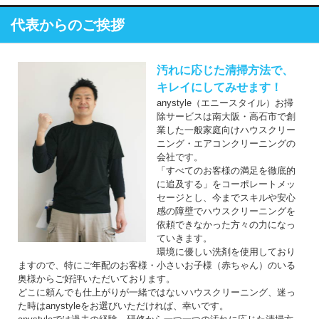
代表からのご挨拶
汚れに応じた清掃方法で、
キレイにしてみせます！
anystyle（エニースタイル）お掃
除サービスは南大阪・高石市で創
業した一般家庭向けハウスクリー
ニング・エアコンクリーニングの
会社です。
「すべてのお客様の満足を徹底的
に追及する」をコーポレートメッ
セージとし、今までスキルや安心
感の障壁でハウスクリーニングを
依頼できなかった方々の力になっ
ていきます。
環境に優しい洗剤を使用しており
ますので、特にご年配のお客様・小さいお子様（赤ちゃん）のいる
奥様からご好評いただいております。
どこに頼んでも仕上がりが一緒ではないハウスクリーニング、迷っ
た時はanystyleをお選びいただければ、幸いです。